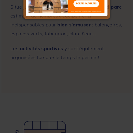
Situé juste en face de l’école, ce
très grand parc
est muni de nombreux équipements
indispensables pour
bien s’amuser
: balançoires,
espaces verts, toboggan, plan d’eau…
Les
activités sportives
y sont également
organisées lorsque le temps le permet!