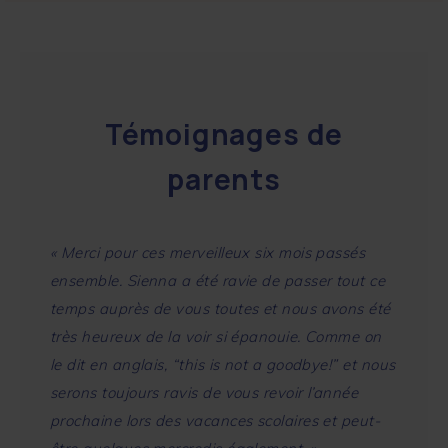
Témoignages de
parents
« Merci pour ces merveilleux six mois passés
« La qu
ensemble. Sienna a été ravie de passer tout ce
encadr
temps auprès de vous toutes et nous avons été
Merci 
très heureux de la voir si épanouie. Comme on
bienvei
le dit en anglais, “this is not a goodbye!” et nous
voir au
serons toujours ravis de vous revoir l’année
Nico
prochaine lors des vacances scolaires et peut-