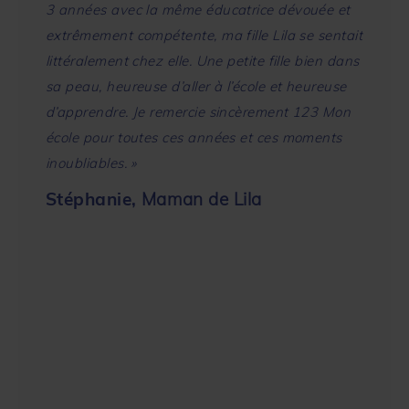
3 années avec la même éducatrice dévouée et
heureux
extrêmement compétente, ma fille Lila se sentait
enthous
littéralement chez elle. Une petite fille bien dans
éducat
sa peau, heureuse d’aller à l’école et heureuse
de nouv
d’apprendre. Je remercie sincèrement 123 Mon
fulgur
école pour toutes ces années et ces moments
: l’aut
inoubliables. »
quanti
Stéphanie,
Maman de Lila
anglai
telleme
appris 
coins d
Chine d
copain
mon fil
Mama