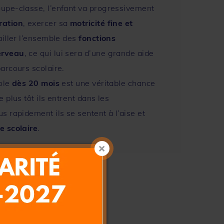
oupe-classe, l’enfant va progressivement
ration
, exercer sa
motricité fine et
vailler l’ensemble des
fonctions
erveau
, ce qui lui sera d’une grande aide
parcours scolaire.
cole
dès 20 mois
est une véritable chance
e plus tôt ils entrent dans les
us rapidement ils se sentent à l’aise et
ie scolaire
.
le