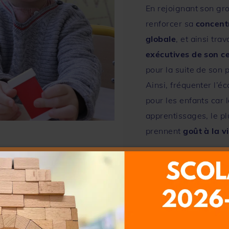
En rejoignant son gr
renforcer sa
concent
globale
, et ainsi tra
exécutives de son c
pour la suite de son 
Ainsi, fréquenter l’é
pour les enfants car l
apprentissages, le pl
prennent
goût à la v
ne journée type à 123 mon éco