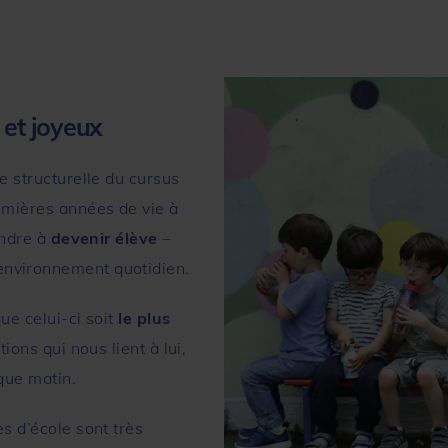
 et joyeux
e structurelle du cursus
remières années de vie à
endre à
devenir élève
–
environnement quotidien.
ue celui-ci soit
le plus
tions qui nous lient à lui,
aque matin.
es d’école sont très