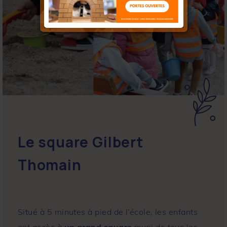
Le square Gilbert
Thomain
Situé à 5 minutes à pied de l’école, les enfants
ont accès à
un grand square
muni de tous les