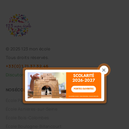
©
2025 123 mon école
Tous droits réservés.
+33(0)1.71.37.32.46
Discutons sur WhatsApp
NOS ÉCOLES
École Paris XV
École Asnières-sur-Seine
École Bois-Colombes
École Boulogne-Billancourt