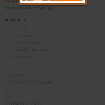
+33(0)1.71.37.32.46
Discutons sur WhatsApp
NOS ÉCOLES
École Paris XV
École Asnières-sur-Seine
École Bois-Colombes
École Boulogne-Billancourt
École Courbevoie
ACTUALITÉS
ACTIVITÉS EXTRA-SCOLAIRES
AVIS
CGV
RÈGLEMENT INTÉRIEUR