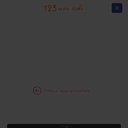
BLOG & ACTUALITÉS
RETROUVEZ ICI TOUTES LES ACTUALITÉS,
ÉVÉNEMENTS,
RESSOURCES PÉDAGOGIQUES D'123 MON ÉCOLE
!
Retour aux actualités