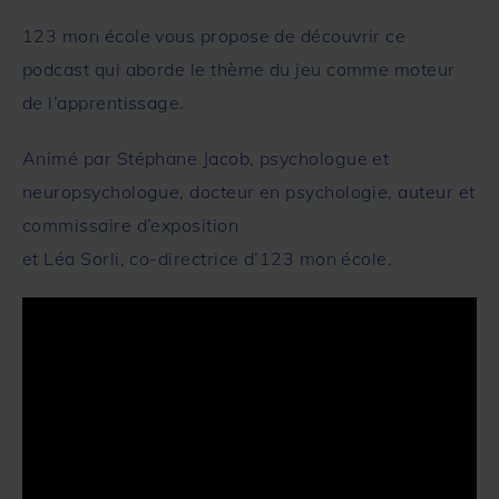
123 mon école vous propose de découvrir ce
podcast qui aborde le thème du jeu comme moteur
de l’apprentissage.
Animé par Stéphane Jacob, psychologue et
neuropsychologue, docteur en psychologie, auteur et
commissaire d’exposition
et Léa Sorli, co-directrice d’123 mon école.