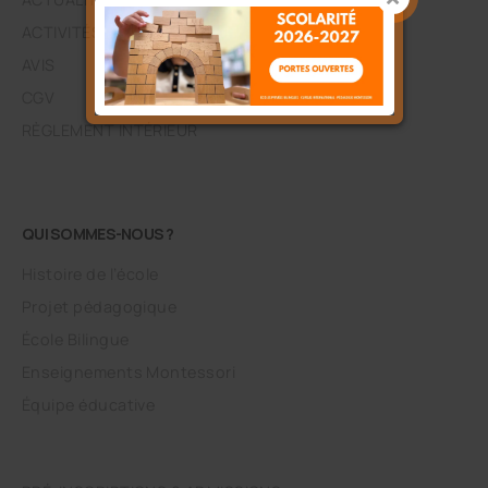
ACTIVITÉS EXTRA-SCOLAIRES
AVIS
CGV
RÈGLEMENT INTÉRIEUR
QUI SOMMES-NOUS ?
Histoire de l’école
Projet pédagogique
École Bilingue
Enseignements Montessori
Équipe éducative