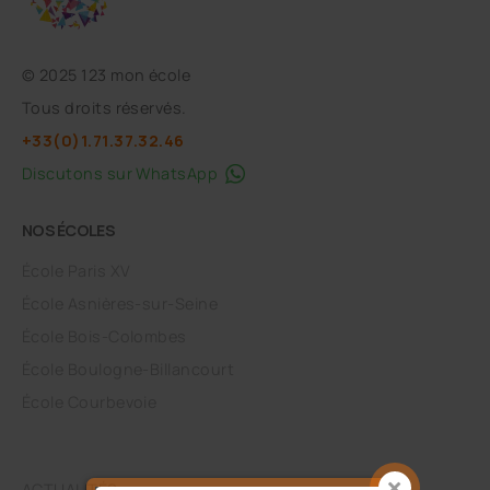
©
2025 123 mon école
Tous droits réservés.
+33(0)1.71.37.32.46
Discutons sur WhatsApp
NOS ÉCOLES
École Paris XV
École Asnières-sur-Seine
École Bois-Colombes
École Boulogne-Billancourt
École Courbevoie
ACTUALITÉS