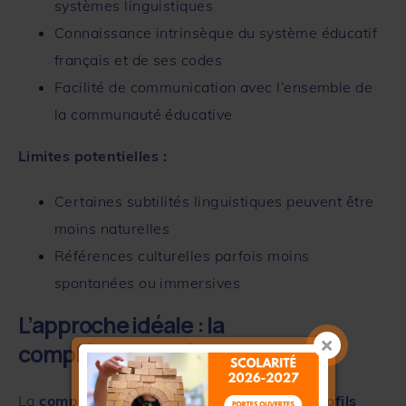
systèmes linguistiques
Connaissance intrinsèque du système éducatif
français et de ses codes
Facilité de communication avec l’ensemble de
la communauté éducative
Limites potentielles :
Certaines subtilités linguistiques peuvent être
moins naturelles
Références culturelles parfois moins
spontanées ou immersives
L’approche idéale : la
complémentarité
La
complémentarité entre ces différents profils