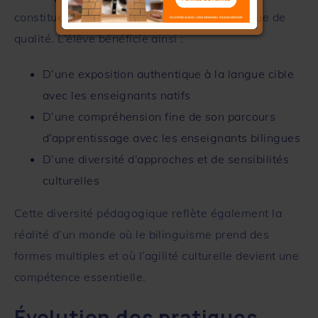
constitue la vraie richesse d’une école bilingue de
qualité. L’élève bénéficie ainsi :
D’une exposition authentique à la langue cible
avec les enseignants natifs
D’une compréhension fine de son parcours
d’apprentissage avec les enseignants bilingues
D’une diversité d’approches et de sensibilités
culturelles
Cette diversité pédagogique reflète également la
réalité d’un monde où le bilinguisme prend des
formes multiples et où l’agilité culturelle devient une
compétence essentielle.
Évolution des pratiques