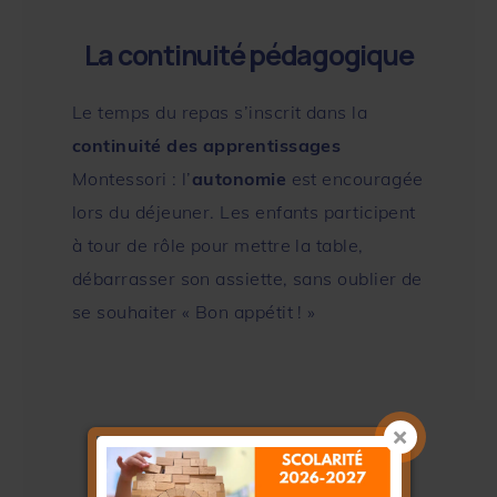
La continuité pédagogique
Le temps du repas s’inscrit dans la
continuité des apprentissages
Montessori : l’
autonomie
est encouragée
lors du déjeuner. Les enfants participent
à tour de rôle pour mettre la table,
débarrasser son assiette, sans oublier de
se souhaiter « Bon appétit ! »