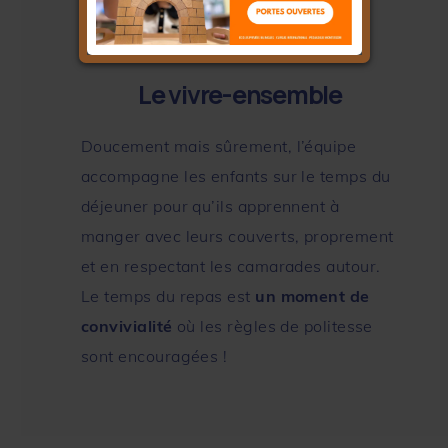
Le vivre-ensemble
Doucement mais sûrement, l’équipe
accompagne les enfants sur le temps du
déjeuner pour qu’ils apprennent à
manger avec leurs couverts, proprement
et en respectant les camarades autour.
Le temps du repas est
un moment de
convivialité
où les règles de politesse
sont encouragées !