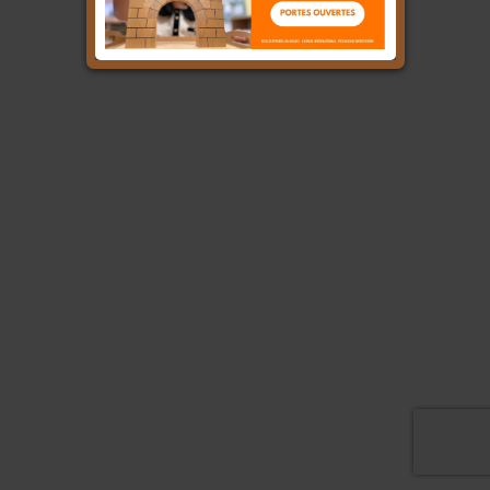
École Privée Bilingue
Preschool • Maternelle •
Élémentaire