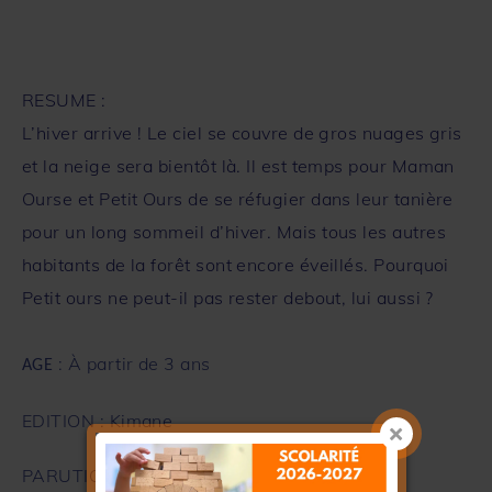
RESUME :
L’hiver arrive ! Le ciel se couvre de gros nuages gris
et la neige sera bientôt là. Il est temps pour Maman
Ourse et Petit Ours de se réfugier dans leur tanière
pour un long sommeil d’hiver. Mais tous les autres
habitants de la forêt sont encore éveillés. Pourquoi
Petit ours ne peut-il pas rester debout, lui aussi ?
: À partir de 3 ans
AGE
EDITION : Kimane
PARUTION : Octobre 2021